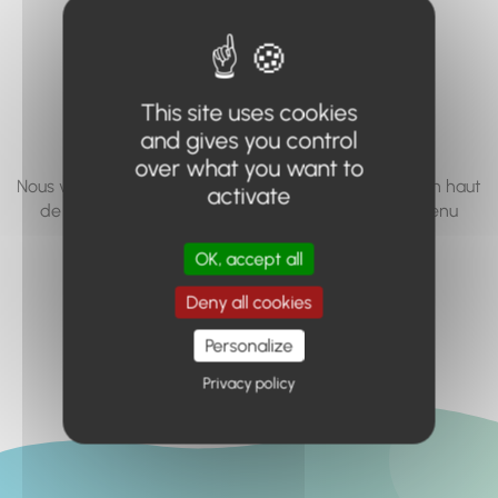
vous cherchez à
accéder n'existe
pas... ou plus.
This site uses cookies
and gives you control
over what you want to
Nous vous invitons à utiliser le moteur de recherche en haut
activate
de page, ou à utiliser le menu pour trouver le contenu
recherché.
OK, accept all
Retour à l'accueil
Deny all cookies
Personalize
Privacy policy