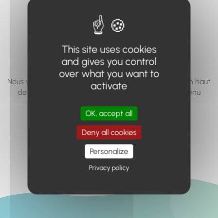
vous cherchez à
accéder n'existe
pas... ou plus.
This site uses cookies
and gives you control
over what you want to
Nous vous invitons à utiliser le moteur de recherche en haut
activate
de page, ou à utiliser le menu pour trouver le contenu
recherché.
OK, accept all
Retour à l'accueil
Deny all cookies
Personalize
Privacy policy