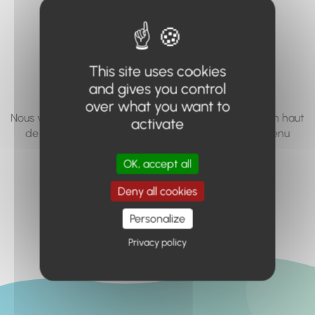
vous cherchez à
accéder n'existe
pas... ou plus.
This site uses cookies
and gives you control
over what you want to
Nous vous invitons à utiliser le moteur de recherche en haut
activate
de page, ou à utiliser le menu pour trouver le contenu
recherché.
OK, accept all
Retour à l'accueil
Deny all cookies
Personalize
Privacy policy