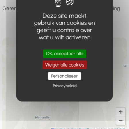
Gerenoveerde accommodatie in een gezinswoning
Deze site maakt
gebruik van cookies en
geeft u controle over
wat u wilt activeren
OK, accepteer alle
Weiger alle cookies
Personaliseer
Privacybeleid
+
−
Leaflet
|
©
OpenStreetMap
contributors ©
CARTO