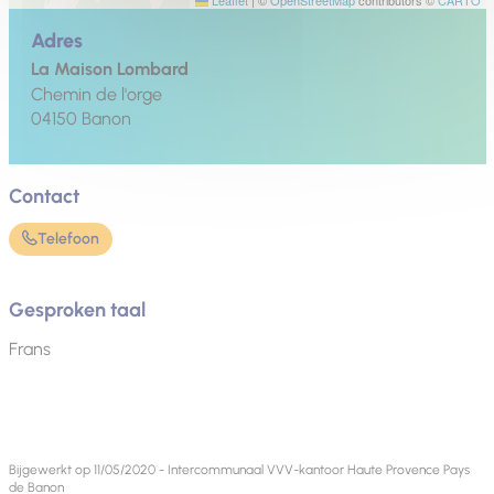
Adres
La Maison Lombard
Chemin de l'orge
04150
Banon
Contact
Telefoon
Gesproken taal
Frans
Bijgewerkt op 11/05/2020 - Intercommunaal VVV-kantoor Haute Provence Pays
de Banon