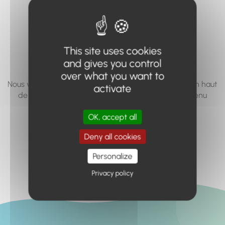
vous cherchez à
accéder n'existe
pas... ou plus.
This site uses cookies
and gives you control
over what you want to
Nous vous invitons à utiliser le moteur de recherche en haut
activate
de page, ou à utiliser le menu pour trouver le contenu
recherché.
OK, accept all
Retour à l'accueil
Deny all cookies
Personalize
Privacy policy