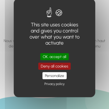
vous cherchez à
accéder n'existe
pas... ou plus.
This site uses cookies
and gives you control
over what you want to
Nous vous invitons à utiliser le moteur de recherche en haut
activate
de page, ou à utiliser le menu pour trouver le contenu
recherché.
OK, accept all
Retour à l'accueil
Deny all cookies
Personalize
Privacy policy