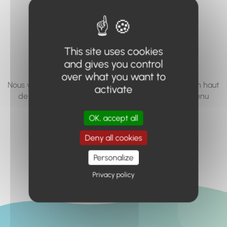
vous cherchez à
accéder n'existe
pas... ou plus.
This site uses cookies
and gives you control
over what you want to
Nous vous invitons à utiliser le moteur de recherche en haut
activate
de page, ou à utiliser le menu pour trouver le contenu
recherché.
OK, accept all
Retour à l'accueil
Deny all cookies
Personalize
Privacy policy