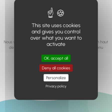
vous cherchez à
accéder n'existe
pas... ou plus.
This site uses cookies
and gives you control
over what you want to
Nous vous invitons à utiliser le moteur de recherche en haut
activate
de page, ou à utiliser le menu pour trouver le contenu
recherché.
OK, accept all
Retour à l'accueil
Deny all cookies
Personalize
Privacy policy