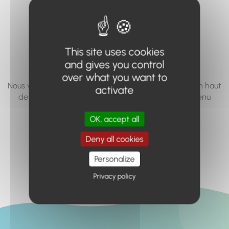
vous cherchez à
accéder n'existe
pas... ou plus.
This site uses cookies
and gives you control
over what you want to
Nous vous invitons à utiliser le moteur de recherche en haut
activate
de page, ou à utiliser le menu pour trouver le contenu
recherché.
OK, accept all
Retour à l'accueil
Deny all cookies
Personalize
Privacy policy