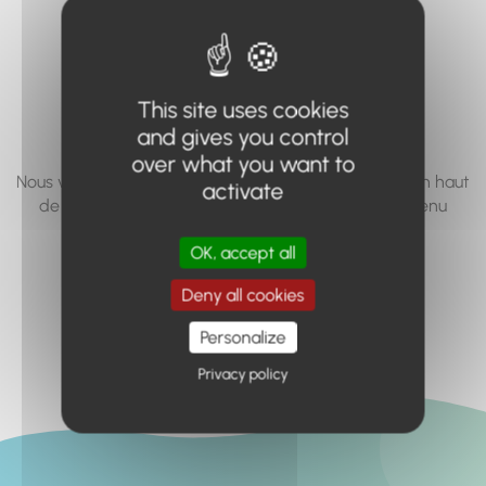
vous cherchez à
accéder n'existe
pas... ou plus.
This site uses cookies
and gives you control
over what you want to
Nous vous invitons à utiliser le moteur de recherche en haut
activate
de page, ou à utiliser le menu pour trouver le contenu
recherché.
OK, accept all
Retour à l'accueil
Deny all cookies
Personalize
Privacy policy