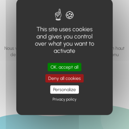
vous cherchez à
accéder n'existe
pas... ou plus.
This site uses cookies
and gives you control
over what you want to
Nous vous invitons à utiliser le moteur de recherche en haut
activate
de page, ou à utiliser le menu pour trouver le contenu
recherché.
OK, accept all
Retour à l'accueil
Deny all cookies
Personalize
Privacy policy