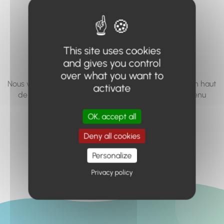
vous cherchez à
accéder n'existe
pas... ou plus.
This site uses cookies
and gives you control
over what you want to
Nous vous invitons à utiliser le moteur de recherche en haut
activate
de page, ou à utiliser le menu pour trouver le contenu
recherché.
OK, accept all
Retour à l'accueil
Deny all cookies
Personalize
Privacy policy