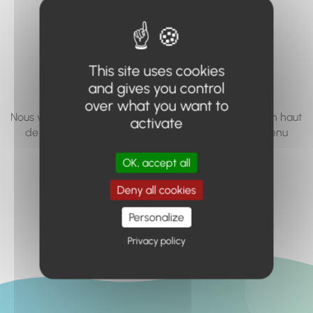
vous cherchez à
accéder n'existe
pas... ou plus.
This site uses cookies
and gives you control
over what you want to
Nous vous invitons à utiliser le moteur de recherche en haut
activate
de page, ou à utiliser le menu pour trouver le contenu
recherché.
OK, accept all
Retour à l'accueil
Deny all cookies
Personalize
Privacy policy