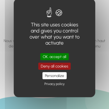
vous cherchez à
accéder n'existe
pas... ou plus.
This site uses cookies
and gives you control
over what you want to
Nous vous invitons à utiliser le moteur de recherche en haut
activate
de page, ou à utiliser le menu pour trouver le contenu
recherché.
OK, accept all
Retour à l'accueil
Deny all cookies
Personalize
Privacy policy