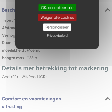
OK, accepteer alle
Beschrijving
Weiger alle cookies
Type
: Gemarkeerde lus
Personaliseer
Afstand
: 13.7km
Verhoging
: 530m
Privacybeleid
Duur
: 4h30
moeilijkheid
: Moeilijk
Hoogte max
: 1188m
Details met betrekking tot markering
Geel (PR) - Wit/Rood (GR)
Comfort en voorzieningen
uitrusting