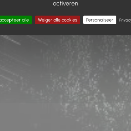
activeren
accepteer alle
Weiger alle cookies
Personaliseer
Privac