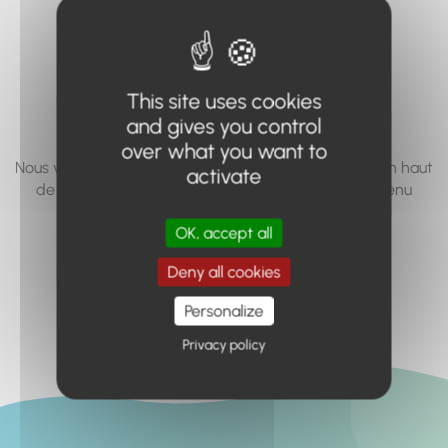
vous cherchez à
accéder n'existe
pas... ou plus.
This site uses cookies
and gives you control
over what you want to
Nous vous invitons à utiliser le moteur de recherche en haut
activate
de page, ou à utiliser le menu pour trouver le contenu
recherché.
OK, accept all
Retour à l'accueil
Deny all cookies
Personalize
Privacy policy