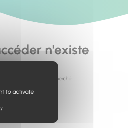
ccéder n'existe
pour trouver le contenu recherché.
nt to activate
cy