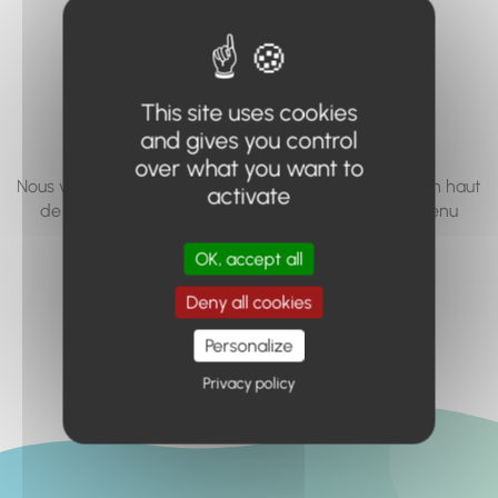
vous cherchez à
accéder n'existe
pas... ou plus.
This site uses cookies
and gives you control
over what you want to
Nous vous invitons à utiliser le moteur de recherche en haut
activate
de page, ou à utiliser le menu pour trouver le contenu
recherché.
OK, accept all
Retour à l'accueil
Deny all cookies
Personalize
Privacy policy